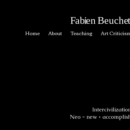
F
a
bi
en
Beuch
e
Home
About
Teaching
Art Criticis
Intercivilizat
Neo = new + accomplishme