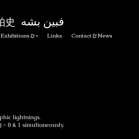
فبین بشه
柏史
Exhibitions & +
Links
Contact & News
Y
hic lightnings.
) = 0 & 1 simultaneously.