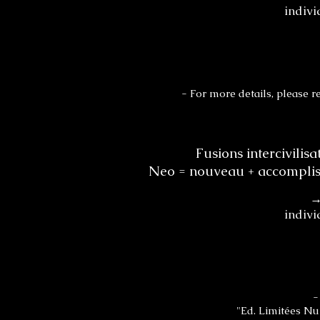
indivi
- For more details, please re
Fusions intercivilis
Neo = nouveau + accomplisse
→
indivi
-
"Ed. Limitées Num