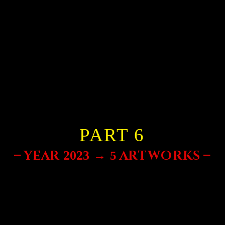
PART 6
→
–
–
YEAR
A
RTWORKS
2023
5