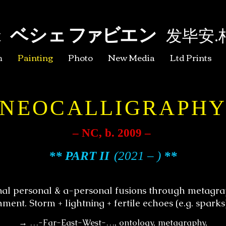
ベシェ
ファ
ビ
エン
t
发毕安
.
m
Painting
Photo
New Media
Ltd Prints
NEOCALLIGRAPH
– NC, b. 2009 –
** PART
II
(20
2
1
– )
**
ional personal & a-personal fusions through metagrap
nt. Storm + lightning + fertile echoes (e.g. sparks
→ …-Far-East-West-…, ontology, metagraphy,