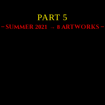
PART 5
→
–
–
S
U
M
M
ER
A
RTWORKS
2021
8