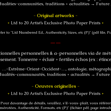
dualities-communities, traditions + actualities → Futur
-
Original artworks
-
+
Ltd to 20 Artist’s Exclusive Photo Paper Prints
+
fer to "Ltd Numbered Ed., Authenticity, Sizes, etc (P)" (pdf file, P
——
ationnelles personnelles & a-personnelles via de mé
ment. Tonnerre + éclair + fertiles échos (ex : étince
 …-Extrême-Orient-Occident-…, ontologie, métagraphi
dualités-communautés, traditions + actualités → Future 
-
Oeuvres originelles
-
+
Ltd to 20 Artist’s Exclusive Photo Paper Prints
+
 Pour davantage de détails, veuillez, s’il-vous-plaît, vous référer
érotées, Authenticité, Formats, etc (P)" (fichier pdf, page introd