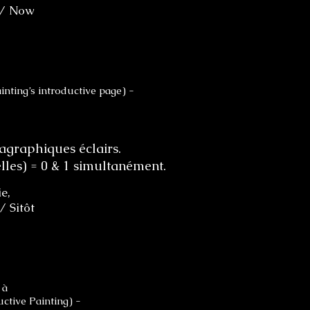
e / Now
ainting’s introductive page) -
tagraphiques éclairs.
lles) = 0 & 1 simultanément.
e,
/ Sitôt
 à
uctive Painting) -