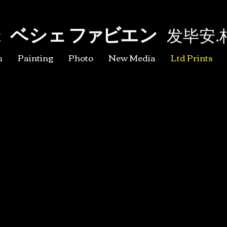
ベシェ
ファ
ビ
エン
t
发毕安
.
m
Painting
Photo
New Media
Ltd Prints