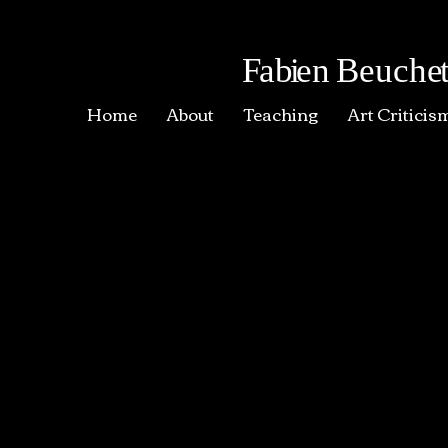
F
a
bi
en
Beuch
e
Home
About
Teaching
Art Criticis